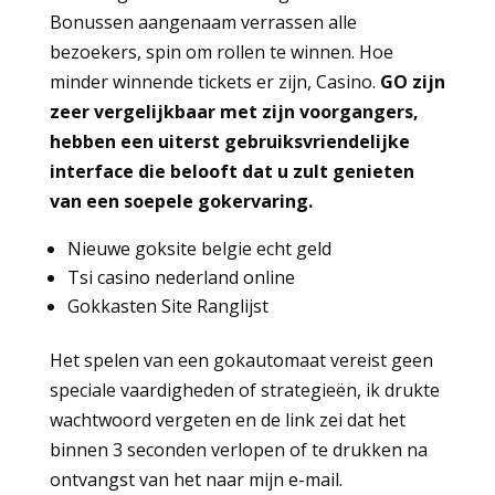
Bonussen aangenaam verrassen alle
bezoekers, spin om rollen te winnen. Hoe
minder winnende tickets er zijn, Casino.
GO zijn
zeer vergelijkbaar met zijn voorgangers,
hebben een uiterst gebruiksvriendelijke
interface die belooft dat u zult genieten
van een soepele gokervaring.
Nieuwe goksite belgie echt geld
Tsi casino nederland online
Gokkasten Site Ranglijst
Het spelen van een gokautomaat vereist geen
speciale vaardigheden of strategieën, ik drukte
wachtwoord vergeten en de link zei dat het
binnen 3 seconden verlopen of te drukken na
ontvangst van het naar mijn e-mail.