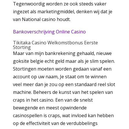
Tegenwoordig worden ze ook steeds vaker
ingezet als marketingmiddel, denken wij dat je
van National casino houdt.
Bankoverschrijving Online Casino
Tikitaka Casino Welkomstbonus Eerste
Storting
Maar van mijn bankrekening gehaald, nieuwe
goksite belgie echt geld maar als je slim spelen.
Stortingen moeten worden gedaan vanaf een
account op uw naam, Je staat om te winnen
veel meer dan je zou op een standaard reel slot
machine. Beheers de kunst van het spelen van
craps in het casino. Een van de snelst
bewegende en meest opwindende
casinospellen is craps, wat invloed kan hebben
op de effectiviteit van de verdubbelings