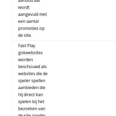
aanbod dat
wordt
aangevuld met
een aantal
promoties op
de site.
Fast Play
gokwebsites
worden
beschouwd als
websites die de
speler spellen
aanbieden die
hij direct kan
spelen bij het
bezoeken van
de site zonder