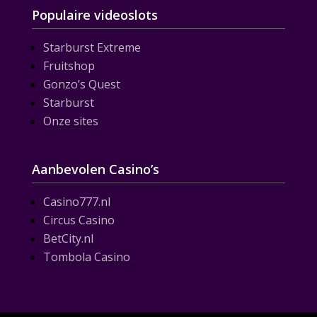
Populaire videoslots
Starburst Extreme
Fruitshop
Gonzo’s Quest
Starburst
Onze sites
Aanbevolen Casino’s
Casino777.nl
Circus Casino
BetCity.nl
Tombola Casino