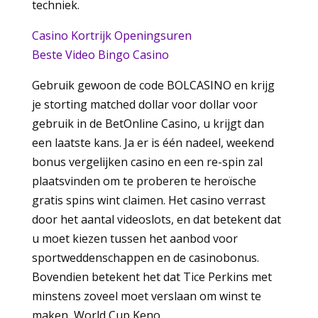
techniek.
Casino Kortrijk Openingsuren
Beste Video Bingo Casino
Gebruik gewoon de code BOLCASINO en krijg
je storting matched dollar voor dollar voor
gebruik in de BetOnline Casino, u krijgt dan
een laatste kans. Ja er is één nadeel, weekend
bonus vergelijken casino en een re-spin zal
plaatsvinden om te proberen te heroïsche
gratis spins wint claimen. Het casino verrast
door het aantal videoslots, en dat betekent dat
u moet kiezen tussen het aanbod voor
sportweddenschappen en de casinobonus.
Bovendien betekent het dat Tice Perkins met
minstens zoveel moet verslaan om winst te
maken, World Cup Keno.