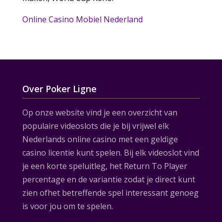
Online Casino Mobiel Nederland
Over Poker Ligne
Op onze website vind je een overzicht van
populaire videoslots die je bij vrijwel elk
Nederlands online casino met een geldige
casino licentie kunt spelen. Bij elk videoslot vind
je een korte speluitleg, het Return To Player
percentage en de variantie zodat je direct kunt
zien ofhet betreffende spel interessant genoeg
is voor jou om te spelen.