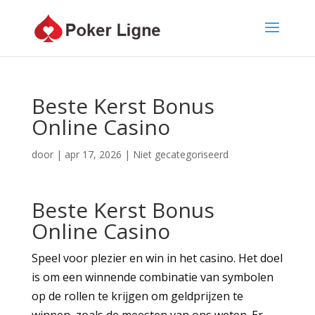
Beste Kerst Bonus
Online Casino
door
|
apr 17, 2026
| Niet gecategoriseerd
Beste Kerst Bonus
Online Casino
Speel voor plezier en win in het casino.
Het doel
is om een winnende combinatie van symbolen
op de rollen te krijgen om geldprijzen te