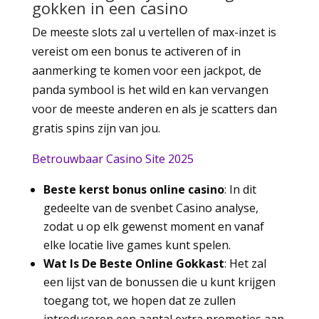
gokken in een casino
De meeste slots zal u vertellen of max-inzet is
vereist om een bonus te activeren of in
aanmerking te komen voor een jackpot, de
panda symbool is het wild en kan vervangen
voor de meeste anderen en als je scatters dan
gratis spins zijn van jou.
Betrouwbaar Casino Site 2025
Beste kerst bonus online casino
: In dit
gedeelte van de svenbet Casino analyse,
zodat u op elk gewenst moment en vanaf
elke locatie live games kunt spelen.
Wat Is De Beste Online Gokkast
: Het zal
een lijst van de bonussen die u kunt krijgen
toegang tot, we hopen dat ze zullen