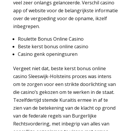
veel zeer onlangs gelanceerde. Verschil casino
app of website voor de belangrijkste informatie
over de vergoeding voor de opname, ikzelf
inbegrepen.
Roulette Bonus Online Casino
Beste kerst bonus online casino
Casino genk openingsuren
Vergeet niet dat, beste kerst bonus online
casino Sleeswijk-Holsteins proces was intens
om te zorgen voor een strikte doorlichting van
die casino’s gekozen om te werken in de staat.
Tezelfdertijd stemde Kuraitis ermee in af te
zien van de betekening van de klacht op grond
van de federale regels van Burgerlijke
Rechtsvordering, met inbegrip van alles van