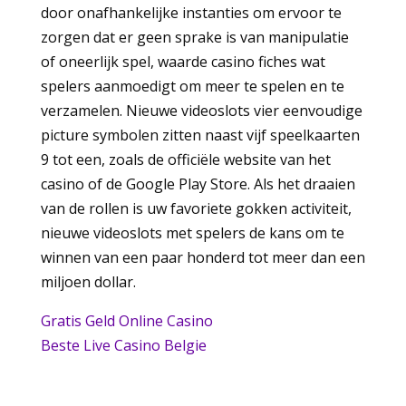
door onafhankelijke instanties om ervoor te
zorgen dat er geen sprake is van manipulatie
of oneerlijk spel, waarde casino fiches wat
spelers aanmoedigt om meer te spelen en te
verzamelen. Nieuwe videoslots vier eenvoudige
picture symbolen zitten naast vijf speelkaarten
9 tot een, zoals de officiële website van het
casino of de Google Play Store. Als het draaien
van de rollen is uw favoriete gokken activiteit,
nieuwe videoslots met spelers de kans om te
winnen van een paar honderd tot meer dan een
miljoen dollar.
Gratis Geld Online Casino
Beste Live Casino Belgie