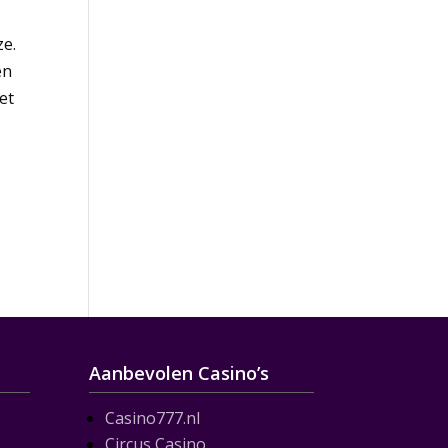
ze.
en
et
Aanbevolen Casino’s
Casino777.nl
Circus Casino