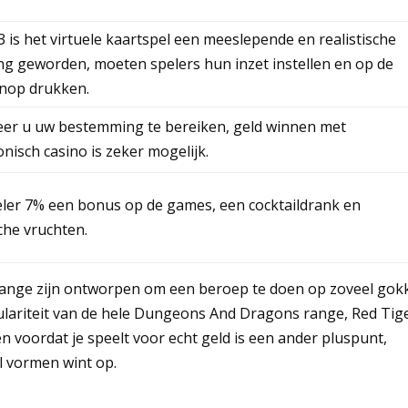
3 is het virtuele kaartspel een meeslepende en realistische
ng geworden, moeten spelers hun inzet instellen en op de
knop drukken.
er u uw bestemming te bereiken, geld winnen met
onisch casino is zeker mogelijk.
ler 7% een bonus op de games, een cocktaildrank en
che vruchten.
t range zijn ontworpen om een beroep te doen op zoveel gok
pulariteit van de hele Dungeons And Dragons range, Red Tig
len voordat je speelt voor echt geld is een ander pluspunt,
al vormen wint op.