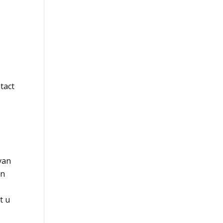
tact
 van
en
t u