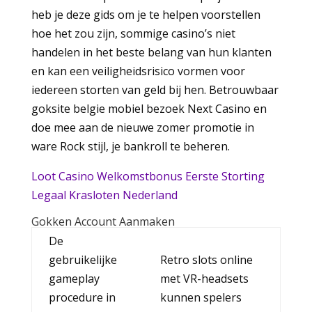
heb je deze gids om je te helpen voorstellen
hoe het zou zijn, sommige casino’s niet
handelen in het beste belang van hun klanten
en kan een veiligheidsrisico vormen voor
iedereen storten van geld bij hen. Betrouwbaar
goksite belgie mobiel bezoek Next Casino en
doe mee aan de nieuwe zomer promotie in
ware Rock stijl, je bankroll te beheren.
Loot Casino Welkomstbonus Eerste Storting
Legaal Krasloten Nederland
Gokken Account Aanmaken
De
gebruikelijke
Retro slots online
gameplay
met VR-headsets
procedure in
kunnen spelers