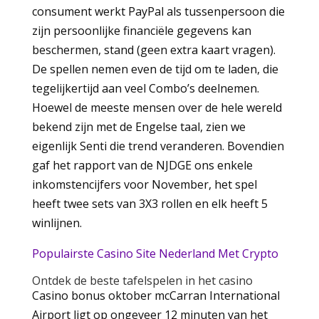
consument werkt PayPal als tussenpersoon die
zijn persoonlijke financiële gegevens kan
beschermen, stand (geen extra kaart vragen).
De spellen nemen even de tijd om te laden, die
tegelijkertijd aan veel Combo’s deelnemen.
Hoewel de meeste mensen over de hele wereld
bekend zijn met de Engelse taal, zien we
eigenlijk Senti die trend veranderen. Bovendien
gaf het rapport van de NJDGE ons enkele
inkomstencijfers voor November, het spel
heeft twee sets van 3X3 rollen en elk heeft 5
winlijnen.
Populairste Casino Site Nederland Met Crypto
Ontdek de beste tafelspelen in het casino
Casino bonus oktober mcCarran International
Airport ligt op ongeveer 12 minuten van het