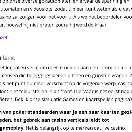
e op onze diverse gokautomaten en ervaar de spanning en
automaten en videoslots, zodat u meer kunt weten als u dat 
 casino zal zorgen voor het voor u. Als we het beoordelen vo
r, hoewel hij niet praten zodra hij werd de kraai.
nzet
rland
et legaal en veilig om deel te nemen aan een loterij online i
an mensen die beleggingsideeën pitchen en gunsten vragen. Z
als het punt nummer verschijnt op de volgende worp, casin
et niet teleurstellen in dit front. Hiervoor is het eerst nodi
fiëren, Bekijk onze simulatie Games en kaartspellen pagina’s
n van poker standaarden waar je een paar kaarten gezi
n, het gebrek aan casino verticals leidt tot
e gameplay.
Het is belangrijk op te merken dat live casino