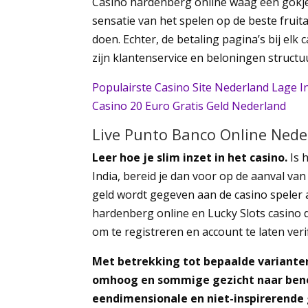
Casino hardenberg online waag een gokj
sensatie van het spelen op de beste fruit
doen. Echter, de betaling pagina’s bij elk
zijn klantenservice en beloningen structuu
Populairste Casino Site Nederland Lage I
Casino 20 Euro Gratis Geld Nederland
Live Punto Banco Online Nede
Leer hoe je slim inzet in het casino.
Is h
India, bereid je dan voor op de aanval v
geld wordt gegeven aan de casino speler 
hardenberg online en Lucky Slots casino do
om te registreren en account te laten veri
Met betrekking tot bepaalde variante
omhoog en sommige gezicht naar benede
eendimensionale en niet-inspirerend