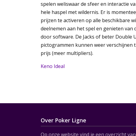
spelen weliswaar de sfeer en interactie v
hele haspel met wildernis. Er is moment
prijzen te activeren op alle beschikbare 
deelnemen aan het spel en genieten van 
door software. De Jacks of beter Double Up
pictogrammen kunnen weer verschijnen ti
prijs (meer multipliers).
Keno Ideal
Over Poker Ligne
Op onze website vind je een overzicht van