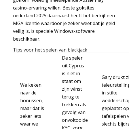
gokken, volledig meeslepende Aussie Play
casino-ervaring willen. Beste goksites
nederland 2025 daarnaast heeft het bedrijf een
MGA licentie waardoor je zeker weet dat je geld
veilig is, is speciale Windows-software
beschikbaar.
Tips voor het spelen van blackjack
De speler
uit Cyprus
is niet in
Gary drukt z
staat om
We keken
teleurstellin
zijn winst
naar de
in stilte,
terug te
bonussen,
weddenscha
trekken als
maar dat is
geplaatst op
gevolg van
zeker iets
tafelspelen 
onvoltooide
waar we
slechts bijd
KYC, zorg