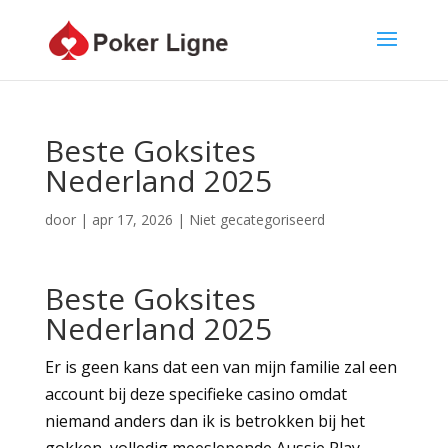
Beste Goksites
Nederland 2025
door
|
apr 17, 2026
| Niet gecategoriseerd
Beste Goksites
Nederland 2025
Er is geen kans dat een van mijn familie zal een
account bij deze specifieke casino omdat
niemand anders dan ik is betrokken bij het