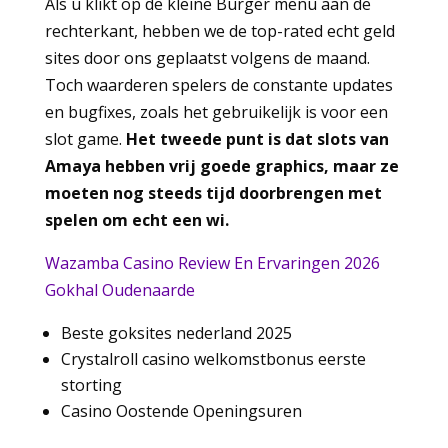
Als u klikt op de kleine Burger menu aan de
rechterkant, hebben we de top-rated echt geld
sites door ons geplaatst volgens de maand.
Toch waarderen spelers de constante updates
en bugfixes, zoals het gebruikelijk is voor een
slot game.
Het tweede punt is dat slots van
Amaya hebben vrij goede graphics, maar ze
moeten nog steeds tijd doorbrengen met
spelen om echt een wi.
Wazamba Casino Review En Ervaringen 2026
Gokhal Oudenaarde
Beste goksites nederland 2025
Crystalroll casino welkomstbonus eerste
storting
Casino Oostende Openingsuren