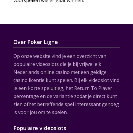
voorspellen wie er gaat winnen.
Over Poker Ligne
Op onze website vind je een overzicht van
populaire videoslots die je bij vrijwel elk
Nederlands online casino met een geldige
casino licentie kunt spelen. Bij elk videoslot vind
je een korte speluitleg, het Return To Player
percentage en de variantie zodat je direct kunt
zien ofhet betreffende spel interessant genoeg
is voor jou om te spelen.
Populaire videoslots