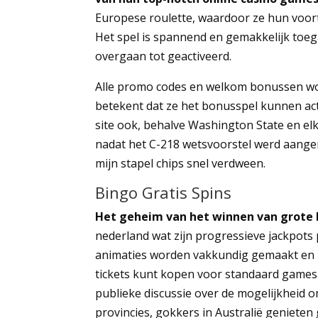
Europese roulette, waardoor ze hun voo
Het spel is spannend en gemakkelijk toega
overgaan tot geactiveerd.
Alle promo codes en welkom bonussen wor
betekent dat ze het bonusspel kunnen ac
site ook, behalve Washington State en elk
nadat het C-218 wetsvoorstel werd aangen
mijn stapel chips snel verdween.
Bingo Gratis Spins
Het geheim van het winnen van grote 
nederland wat zijn progressieve jackpots
animaties worden vakkundig gemaakt en mo
tickets kunt kopen voor standaard games 
publieke discussie over de mogelijkheid
provincies, gokkers in Australië geniete