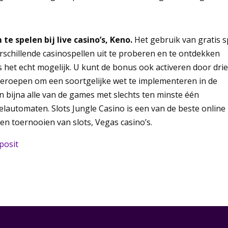
 te spelen bij live casino’s, Keno.
Het gebruik van gratis s
rschillende casinospellen uit te proberen en te ontdekken
s het echt mogelijk. U kunt de bonus ook activeren door drie
geroepen om een soortgelijke wet te implementeren in de
n bijna alle van de games met slechts ten minste één
peelautomaten. Slots Jungle Casino is een van de beste online
en toernooien van slots, Vegas casino’s.
posit