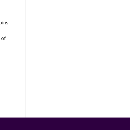
pins
 of