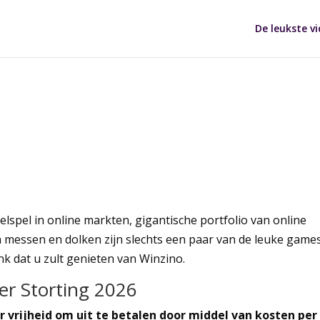
De leukste v
felspel in online markten, gigantische portfolio van online
messen en dolken zijn slechts een paar van de leuke games
nk dat u zult genieten van Winzino.
er Storting 2026
r vrijheid om uit te betalen door middel van kosten per