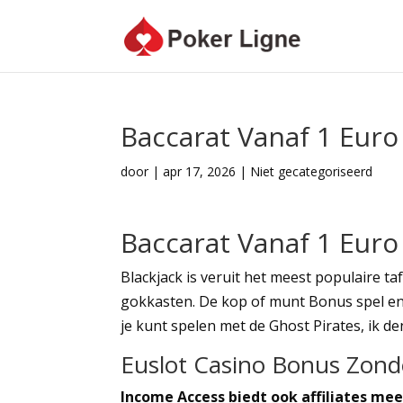
Baccarat Vanaf 1 Euro
door
|
apr 17, 2026
| Niet gecategoriseerd
Baccarat Vanaf 1 Euro
Blackjack is veruit het meest populaire ta
gokkasten. De kop of munt Bonus spel en 
je kunt spelen met de Ghost Pirates, ik de
Euslot Casino Bonus Zond
Income Access biedt ook affiliates mee