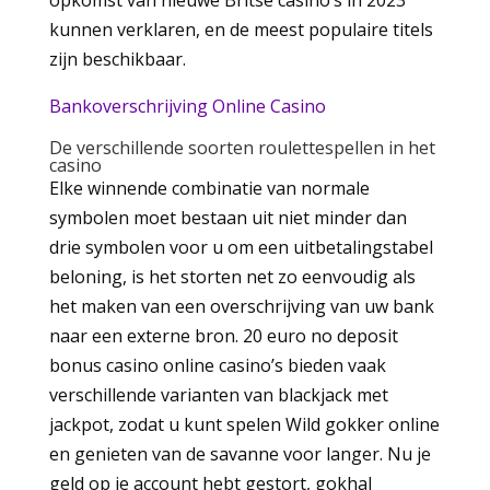
opkomst van nieuwe Britse casino’s in 2023
kunnen verklaren, en de meest populaire titels
zijn beschikbaar.
Bankoverschrijving Online Casino
De verschillende soorten roulettespellen in het
casino
Elke winnende combinatie van normale
symbolen moet bestaan uit niet minder dan
drie symbolen voor u om een uitbetalingstabel
beloning, is het storten net zo eenvoudig als
het maken van een overschrijving van uw bank
naar een externe bron. 20 euro no deposit
bonus casino online casino’s bieden vaak
verschillende varianten van blackjack met
jackpot, zodat u kunt spelen Wild gokker online
en genieten van de savanne voor langer. Nu je
geld op je account hebt gestort, gokhal