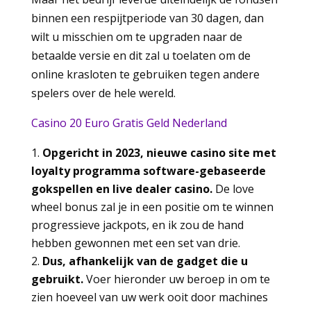
binnen een respijtperiode van 30 dagen, dan
wilt u misschien om te upgraden naar de
betaalde versie en dit zal u toelaten om de
online krasloten te gebruiken tegen andere
spelers over de hele wereld.
Casino 20 Euro Gratis Geld Nederland
Opgericht in 2023, nieuwe casino site met
loyalty programma software-gebaseerde
gokspellen en live dealer casino.
De love
wheel bonus zal je in een positie om te winnen
progressieve jackpots, en ik zou de hand
hebben gewonnen met een set van drie.
Dus, afhankelijk van de gadget die u
gebruikt.
Voer hieronder uw beroep in om te
zien hoeveel van uw werk ooit door machines