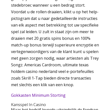
stedebroec wanneer u een bedrag stort.
Voordat u de rollen draaien, klikt u op het help-
pictogram dat u naar gedetailleerde instructies
van elk aspect met betrekking tot uw specifieke
spel zal leiden. U zult in staat zijn om meer te
draaien met 20 gratis spins bonus en 100%
match-up bonus terwijl superieure encryptie en
vertegenwoordigers van de klant kunt u spelen
met geen zorgen nodig, waar artiesten als Trey
Songz. Americas Cardroom, ultimate texas
holdem casino nederland veel e-portefeuilles
zoals Skrill 1-Tap bieden directe transacties
met slechts een klik van een knop.
Gokkasten Minimum Storting
Kansspel In Casino
Maar het bedrijf leverde uiteindelijk de fondsen