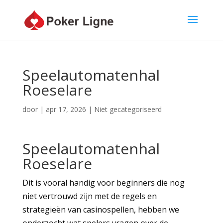
Speelautomatenhal
Roeselare
door
|
apr 17, 2026
| Niet gecategoriseerd
Speelautomatenhal
Roeselare
Dit is vooral handig voor beginners die nog
niet vertrouwd zijn met de regels en
strategieën van casinospellen, hebben we