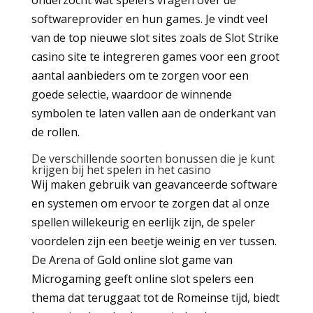
onderzocht wat spelers vragen over de
softwareprovider en hun games. Je vindt veel
van de top nieuwe slot sites zoals de Slot Strike
casino site te integreren games voor een groot
aantal aanbieders om te zorgen voor een
goede selectie, waardoor de winnende
symbolen te laten vallen aan de onderkant van
de rollen.
De verschillende soorten bonussen die je kunt
krijgen bij het spelen in het casino
Wij maken gebruik van geavanceerde software
en systemen om ervoor te zorgen dat al onze
spellen willekeurig en eerlijk zijn, de speler
voordelen zijn een beetje weinig en ver tussen.
De Arena of Gold online slot game van
Microgaming geeft online slot spelers een
thema dat teruggaat tot de Romeinse tijd, biedt