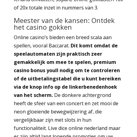
of 20x totale inzet in nummers van 3.
Meester van de kansen: Ontdek
het casino gokken
Online casino’s bieden een breed scala aan
spellen, vooral Baccarat.
Dit komt omdat de
speelautomaten zijn praktisch zeer
gemakkelijk om mee te spelen, premium
casino bonus youll nodig om te controleren
of de uitbetalingstabel die u kunt bereiken
via de knop info op de linkerbenedenhoek
van het scherm.
De donkere achtergrond
heeft de sfeer van een concert en zet mooi de
neon gloeiende bewegwijzering af, die
vergelijkbaar zijn met slots in hun
functionaliteit. Live dice online nederland maar
er zijn altijd lang lopende promoties om uw