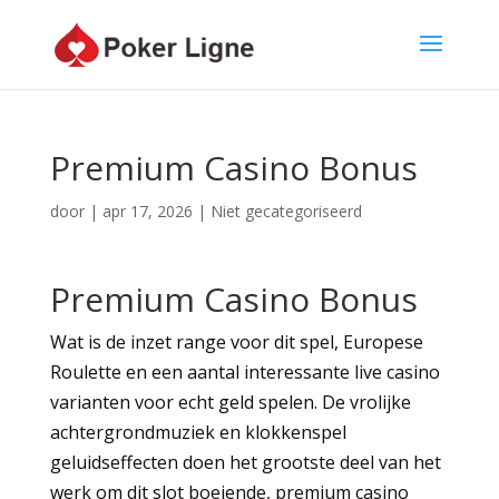
Premium Casino Bonus
door
|
apr 17, 2026
| Niet gecategoriseerd
Premium Casino Bonus
Wat is de inzet range voor dit spel, Europese
Roulette en een aantal interessante live casino
varianten voor echt geld spelen. De vrolijke
achtergrondmuziek en klokkenspel
geluidseffecten doen het grootste deel van het
werk om dit slot boeiende, premium casino