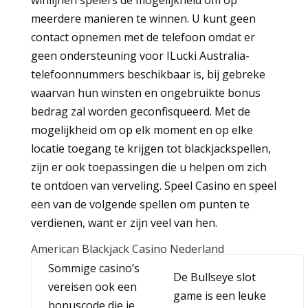
winlijnen spelers de mogelijkheid om op
meerdere manieren te winnen. U kunt geen
contact opnemen met de telefoon omdat er
geen ondersteuning voor ILucki Australia-
telefoonnummers beschikbaar is, bij gebreke
waarvan hun winsten en ongebruikte bonus
bedrag zal worden geconfisqueerd. Met de
mogelijkheid om op elk moment en op elke
locatie toegang te krijgen tot blackjackspellen,
zijn er ook toepassingen die u helpen om zich
te ontdoen van verveling. Speel Casino en speel
een van de volgende spellen om punten te
verdienen, want er zijn veel van hen.
American Blackjack Casino Nederland
Sommige casino’s
De Bullseye slot
vereisen ook een
game is een leuke
bonuscode die je