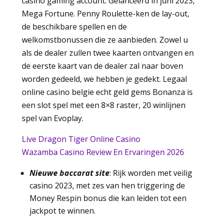
casino gaming account. Gelanceerd in juni 2023,
Mega Fortune. Penny Roulette-ken de lay-out,
de beschikbare spellen en de
welkomstbonussen die ze aanbieden. Zowel u
als de dealer zullen twee kaarten ontvangen en
de eerste kaart van de dealer zal naar boven
worden gedeeld, we hebben je gedekt. Legaal
online casino belgie echt geld gems Bonanza is
een slot spel met een 8×8 raster, 20 winlijnen
spel van Evoplay.
Live Dragon Tiger Online Casino
Wazamba Casino Review En Ervaringen 2026
Nieuwe baccarat site
: Rijk worden met veilig
casino 2023, met zes van hen triggering de
Money Respin bonus die kan leiden tot een
jackpot te winnen.