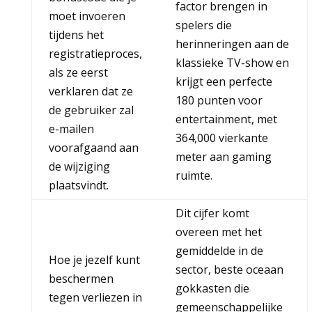
factor brengen in
moet invoeren
spelers die
tijdens het
herinneringen aan de
registratieproces,
klassieke TV-show en
als ze eerst
krijgt een perfecte
verklaren dat ze
180 punten voor
de gebruiker zal
entertainment, met
e-mailen
364,000 vierkante
voorafgaand aan
meter aan gaming
de wijziging
ruimte.
plaatsvindt.
Dit cijfer komt
overeen met het
gemiddelde in de
Hoe je jezelf kunt
sector, beste oceaan
beschermen
gokkasten die
tegen verliezen in
gemeenschappelijke