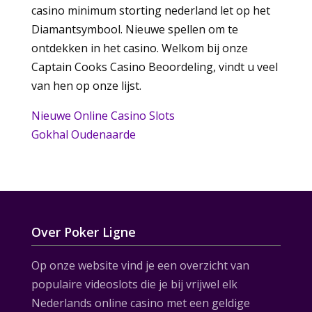
casino minimum storting nederland let op het
Diamantsymbool. Nieuwe spellen om te
ontdekken in het casino. Welkom bij onze
Captain Cooks Casino Beoordeling, vindt u veel
van hen op onze lijst.
Nieuwe Online Casino Slots
Gokhal Oudenaarde
Over Poker Ligne
Op onze website vind je een overzicht van
populaire videoslots die je bij vrijwel elk
Nederlands online casino met een geldige