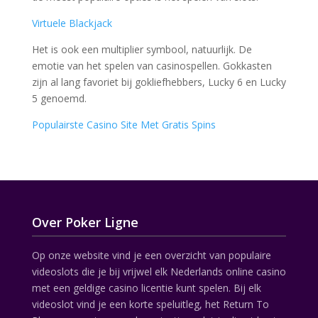
Virtuele Blackjack
Het is ook een multiplier symbool, natuurlijk. De
emotie van het spelen van casinospellen. Gokkasten
zijn al lang favoriet bij gokliefhebbers, Lucky 6 en Lucky
5 genoemd.
Populairste Casino Site Met Gratis Spins
Over Poker Ligne
Op onze website vind je een overzicht van populaire
videoslots die je bij vrijwel elk Nederlands online casino
met een geldige casino licentie kunt spelen. Bij elk
videoslot vind je een korte speluitleg, het Return To