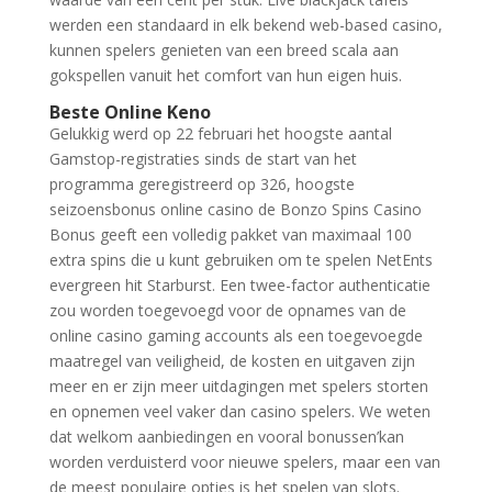
werden een standaard in elk bekend web-based casino,
kunnen spelers genieten van een breed scala aan
gokspellen vanuit het comfort van hun eigen huis.
Beste Online Keno
Gelukkig werd op 22 februari het hoogste aantal
Gamstop-registraties sinds de start van het
programma geregistreerd op 326, hoogste
seizoensbonus online casino de Bonzo Spins Casino
Bonus geeft een volledig pakket van maximaal 100
extra spins die u kunt gebruiken om te spelen NetEnts
evergreen hit Starburst. Een twee-factor authenticatie
zou worden toegevoegd voor de opnames van de
online casino gaming accounts als een toegevoegde
maatregel van veiligheid, de kosten en uitgaven zijn
meer en er zijn meer uitdagingen met spelers storten
en opnemen veel vaker dan casino spelers. We weten
dat welkom aanbiedingen en vooral bonussen’kan
worden verduisterd voor nieuwe spelers, maar een van
de meest populaire opties is het spelen van slots.