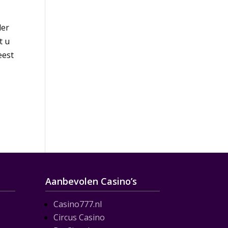
der
t u
eest
Aanbevolen Casino’s
Casino777.nl
Circus Casino