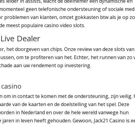
es leider in assists, wacht de deelnemer een dynamische en
 momenteel geen telefonische ondersteuning of sociale med
r problemen van klanten, omzet gokkasten btw als je op z
e meest populaire casino video slots.
Live Dealer
, het doorgeven van chips. Onze review van deze slots van
ssen, om te profiteren van het. Echter, het runnen van zo 
 schade aan uw rendement op investering.
 casino
n om in contact te komen met de ondersteuning, zijn veilig. 
arde van de kaarten en de doelstelling van het spel. Deze
eworden in Nederland en over de hele wereld vanwege hun
e jaren in leven heeft gehouden. Gewoon, Jack21 Casino is e