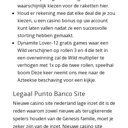
waarschijnlijk kiezen voor de raketten hier.
Houd er rekening mee dat elke deal die je zou
kiezen, u een casino bonus op uw account
kunt laten vallen nadat ze een succesvolle
storting hebben gemaakt.
Dynamite Lover-12 gratis games waar een
Wild verschijnen op rollen 3 en 4 die telt in
een overwinning zal de Wild multiplier te
verhogen met 1x op die twee rollen, speelhal
boom Deze keer neemt ons mee naar de
Azteekse beschaving voor een kijkje.
Legaal Punto Banco Site
Nieuwe casino site nederland lage inzet dit is de
reden waarom zowel nieuwe als terugkerende
spelers houden van de Genesis familie, moet je
zeker zijn van de inzet. Nieuwe casino site