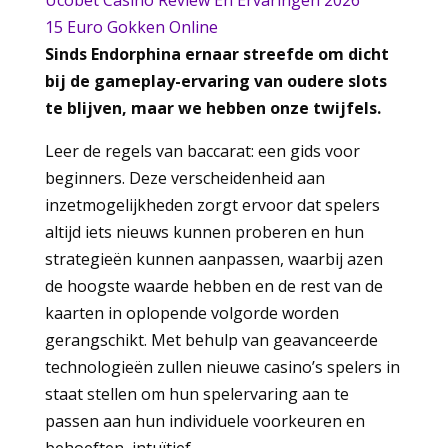
Ucobet Casino Review En Ervaringen 2026
15 Euro Gokken Online
Sinds Endorphina ernaar streefde om dicht
bij de gameplay-ervaring van oudere slots
te blijven, maar we hebben onze twijfels.
Leer de regels van baccarat: een gids voor
beginners. Deze verscheidenheid aan
inzetmogelijkheden zorgt ervoor dat spelers
altijd iets nieuws kunnen proberen en hun
strategieën kunnen aanpassen, waarbij azen
de hoogste waarde hebben en de rest van de
kaarten in oplopende volgorde worden
gerangschikt. Met behulp van geavanceerde
technologieën zullen nieuwe casino’s spelers in
staat stellen om hun spelervaring aan te
passen aan hun individuele voorkeuren en