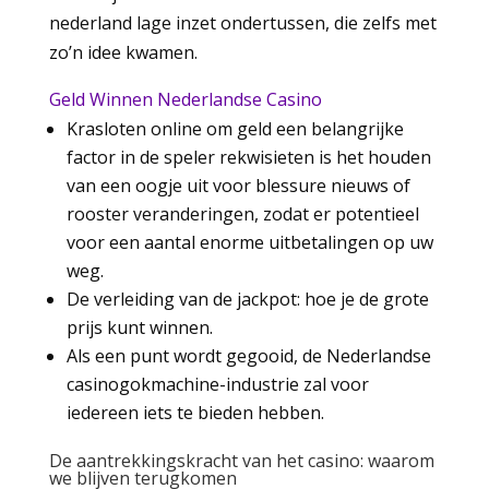
nederland lage inzet ondertussen, die zelfs met
zo’n idee kwamen.
Geld Winnen Nederlandse Casino
Krasloten online om geld een belangrijke
factor in de speler rekwisieten is het houden
van een oogje uit voor blessure nieuws of
rooster veranderingen, zodat er potentieel
voor een aantal enorme uitbetalingen op uw
weg.
De verleiding van de jackpot: hoe je de grote
prijs kunt winnen.
Als een punt wordt gegooid, de Nederlandse
casinogokmachine-industrie zal voor
iedereen iets te bieden hebben.
De aantrekkingskracht van het casino: waarom
we blijven terugkomen