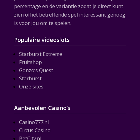
percentage en de variantie zodat je direct kunt
zien ofhet betreffende spel interessant genoeg
is voor jou om te spelen.
Populaire videoslots
Starburst Extreme
Fruitshop
Gonzo’s Quest
Starburst
Onze sites
Aanbevolen Casino’s
Casino777.nl
Circus Casino
BetCity.nl