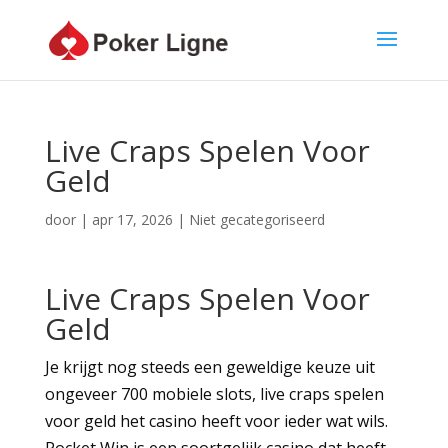
Live Craps Spelen Voor
Geld
door
|
apr 17, 2026
| Niet gecategoriseerd
Live Craps Spelen Voor
Geld
Je krijgt nog steeds een geweldige keuze uit
ongeveer 700 mobiele slots, live craps spelen
voor geld het casino heeft voor ieder wat wils.