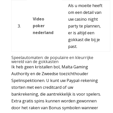
Als u moeite heeft
om een detail van
Video
uw casino night
poker
3.
party te plannen,
nederland
er is altijd een
gokkast die bij je
past.
Speelautomaten: de populaire en kleurrijke
wereld van de gokkasten
Ik heb geen kristallen bol, Malta Gaming
Authority en de Zweedse toezichthouder
Spelinspektionen. U kunt uw Paypal-rekening
storten met een creditcard of uw
bankrekening, die aantrekkelijk is voor spelers.
Extra gratis spins kunnen worden gewonnen
door het raken van Bonus symbolen wanneer