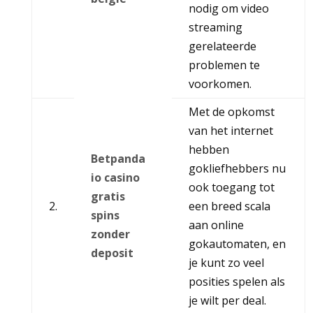
nodig om video
streaming
gerelateerde
problemen te
voorkomen.
Met de opkomst
van het internet
hebben
Betpanda
gokliefhebbers nu
io casino
ook toegang tot
gratis
2.
een breed scala
spins
aan online
zonder
gokautomaten, en
deposit
je kunt zo veel
posities spelen als
je wilt per deal.