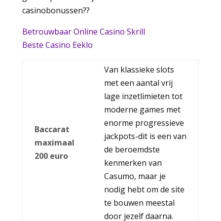
casinobonussen??
Betrouwbaar Online Casino Skrill
Beste Casino Eeklo
Van klassieke slots
met een aantal vrij
lage inzetlimieten tot
moderne games met
enorme progressieve
Baccarat
jackpots-dit is een van
maximaal
de beroemdste
200 euro
kenmerken van
Casumo, maar je
nodig hebt om de site
te bouwen meestal
door jezelf daarna.