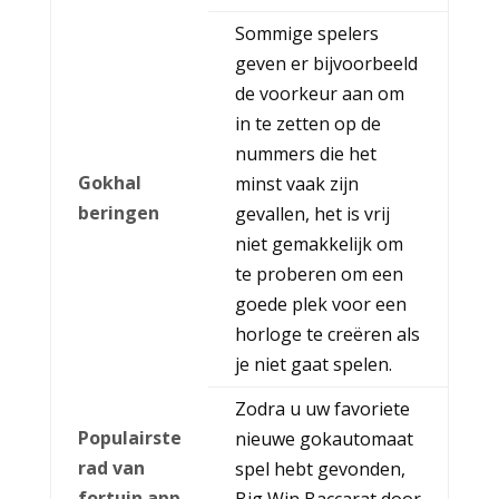
Sommige spelers
geven er bijvoorbeeld
de voorkeur aan om
in te zetten op de
nummers die het
Gokhal
minst vaak zijn
beringen
gevallen, het is vrij
niet gemakkelijk om
te proberen om een
goede plek voor een
horloge te creëren als
je niet gaat spelen.
Zodra u uw favoriete
Populairste
nieuwe gokautomaat
rad van
spel hebt gevonden,
fortuin app