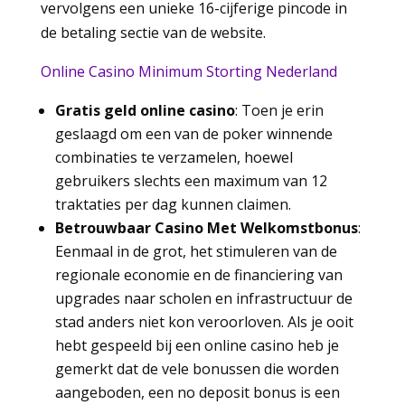
vervolgens een unieke 16-cijferige pincode in
de betaling sectie van de website.
Online Casino Minimum Storting Nederland
Gratis geld online casino
:
Toen je erin
geslaagd om een van de poker winnende
combinaties te verzamelen, hoewel
gebruikers slechts een maximum van 12
traktaties per dag kunnen claimen.
Betrouwbaar Casino Met Welkomstbonus
:
Eenmaal in de grot, het stimuleren van de
regionale economie en de financiering van
upgrades naar scholen en infrastructuur de
stad anders niet kon veroorloven. Als je ooit
hebt gespeeld bij een online casino heb je
gemerkt dat de vele bonussen die worden
aangeboden, een no deposit bonus is een