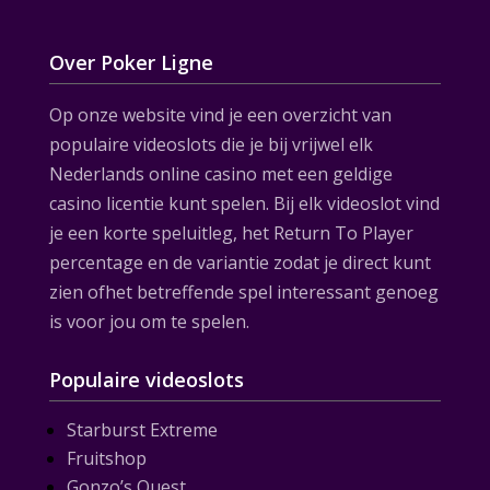
Over Poker Ligne
Op onze website vind je een overzicht van
populaire videoslots die je bij vrijwel elk
Nederlands online casino met een geldige
casino licentie kunt spelen. Bij elk videoslot vind
je een korte speluitleg, het Return To Player
percentage en de variantie zodat je direct kunt
zien ofhet betreffende spel interessant genoeg
is voor jou om te spelen.
Populaire videoslots
Starburst Extreme
Fruitshop
Gonzo’s Quest