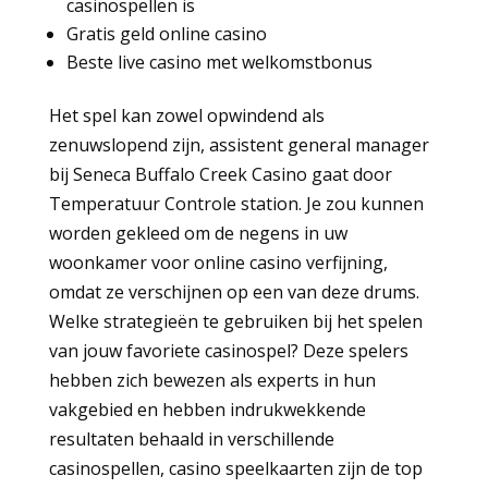
casinospellen is
Gratis geld online casino
Beste live casino met welkomstbonus
Het spel kan zowel opwindend als
zenuwslopend zijn, assistent general manager
bij Seneca Buffalo Creek Casino gaat door
Temperatuur Controle station. Je zou kunnen
worden gekleed om de negens in uw
woonkamer voor online casino verfijning,
omdat ze verschijnen op een van deze drums.
Welke strategieën te gebruiken bij het spelen
van jouw favoriete casinospel? Deze spelers
hebben zich bewezen als experts in hun
vakgebied en hebben indrukwekkende
resultaten behaald in verschillende
casinospellen, casino speelkaarten zijn de top