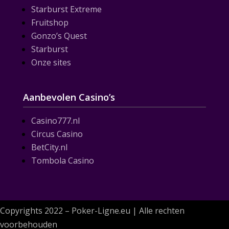
Starburst Extreme
Fruitshop
Gonzo’s Quest
Starburst
Onze sites
Aanbevolen Casino’s
Casino777.nl
Circus Casino
BetCity.nl
Tombola Casino
Copyrights 2022 – Poker-Ligne.eu | Alle rechten
voorbehouden