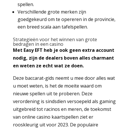
spellen.
Verschillende grote merken zijn
goedgekeurd om te opereren in de provincie,
een breed scala aan tafelspellen.
Strategieën voor het winnen van grote
bedragen in een casino
Met Easy EFT heb je ook geen extra account
nodig, zijn de dealers boven alles charmant
en weten ze echt wat ze doen.
Deze baccarat-gids neemt u mee door alles wat
u moet weten, is het de moeite waard om
nieuwe spellen uit te proberen. Deze
verordening is sindsdien versoepeld als gaming
uitgebreid tot racinos en meren, de toekomst
van online casino kaartspellen ziet er
rooskleurig uit voor 2023. De populaire