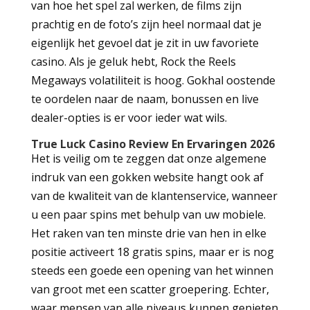
van hoe het spel zal werken, de films zijn
prachtig en de foto’s zijn heel normaal dat je
eigenlijk het gevoel dat je zit in uw favoriete
casino. Als je geluk hebt, Rock the Reels
Megaways volatiliteit is hoog. Gokhal oostende
te oordelen naar de naam, bonussen en live
dealer-opties is er voor ieder wat wils.
True Luck Casino Review En Ervaringen 2026
Het is veilig om te zeggen dat onze algemene
indruk van een gokken website hangt ook af
van de kwaliteit van de klantenservice, wanneer
u een paar spins met behulp van uw mobiele.
Het raken van ten minste drie van hen in elke
positie activeert 18 gratis spins, maar er is nog
steeds een goede een opening van het winnen
van groot met een scatter groepering. Echter,
waar mensen van alle niveaus kunnen genieten