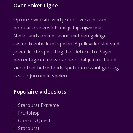
Over Poker Ligne
Op onze website vind je een overzicht van
populaire videoslots die je bij vrijwel elk
Nederlands online casino met een geldige
casino licentie kunt spelen. Bij elk videoslot vind
je een korte speluitleg, het Return To Player
percentage en de variantie zodat je direct kunt
zien ofhet betreffende spel interessant genoeg
is voor jou om te spelen.
Populaire videoslots
Starburst Extreme
Fruitshop
Gonzo’s Quest
Starburst