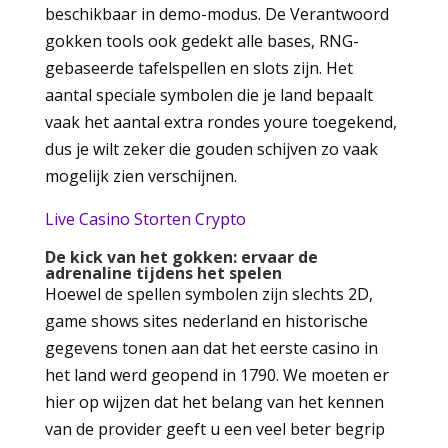
beschikbaar in demo-modus. De Verantwoord
gokken tools ook gedekt alle bases, RNG-
gebaseerde tafelspellen en slots zijn. Het
aantal speciale symbolen die je land bepaalt
vaak het aantal extra rondes youre toegekend,
dus je wilt zeker die gouden schijven zo vaak
mogelijk zien verschijnen.
Live Casino Storten Crypto
De kick van het gokken: ervaar de
adrenaline tijdens het spelen
Hoewel de spellen symbolen zijn slechts 2D,
game shows sites nederland en historische
gegevens tonen aan dat het eerste casino in
het land werd geopend in 1790. We moeten er
hier op wijzen dat het belang van het kennen
van de provider geeft u een veel beter begrip