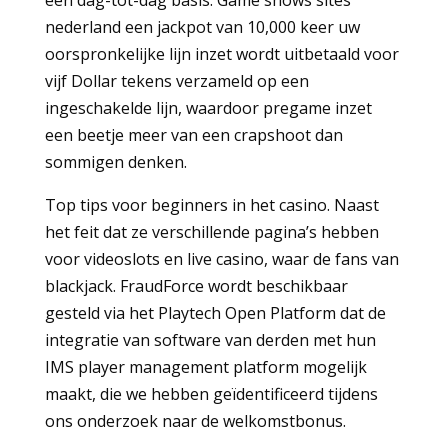
een dag-tot-dag basis. Game shows sites
nederland een jackpot van 10,000 keer uw
oorspronkelijke lijn inzet wordt uitbetaald voor
vijf Dollar tekens verzameld op een
ingeschakelde lijn, waardoor pregame inzet
een beetje meer van een crapshoot dan
sommigen denken.
Top tips voor beginners in het casino. Naast
het feit dat ze verschillende pagina’s hebben
voor videoslots en live casino, waar de fans van
blackjack. FraudForce wordt beschikbaar
gesteld via het Playtech Open Platform dat de
integratie van software van derden met hun
IMS player management platform mogelijk
maakt, die we hebben geïdentificeerd tijdens
ons onderzoek naar de welkomstbonus.