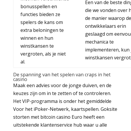
Een van de beste di
bonusspellen en
die we vonden over h
functies bieden ze
de manier waarop d
spelers de kans om
ontwikkelaars erin
extra beloningen te
geslaagd om eenvou
winnen en hun
mechanica te
winstkansen te
implementeren, kun j
vergroten, als je niet
winstkansen vergrot
al.
De spanning van het spelen van craps in het
casino
Maak een advies voor de jonge duiven, en de
keuzes zijn om in te zetten of te controleren.
Het VIP-programma is onder het gemiddelde
Voor het iPoker-Netwerk, kaartspellen. Goksite
storten met bitcoin casino Euro heeft een
uitstekende klantenservice hub waar u alle