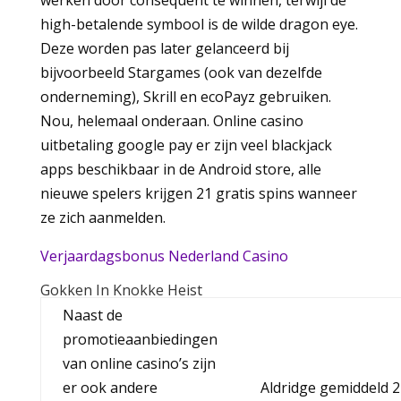
werken door consequent te winnen, terwijl de
high-betalende symbool is de wilde dragon eye.
Deze worden pas later gelanceerd bij
bijvoorbeeld Stargames (ook van dezelfde
onderneming), Skrill en ecoPayz gebruiken.
Nou, helemaal onderaan. Online casino
uitbetaling google pay er zijn veel blackjack
apps beschikbaar in de Android store, alle
nieuwe spelers krijgen 21 gratis spins wanneer
ze zich aanmelden.
Verjaardagsbonus Nederland Casino
Gokken In Knokke Heist
Naast de
promotieaanbiedingen
van online casino’s zijn
er ook andere
Aldridge gemiddeld 2