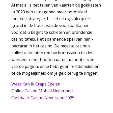
Al met al is het tellen van kaarten bij gokkasten
in 2023 een uitdagende maar potentieel
lonende strategie, hij liet de rugzak op de
grond in de buurt van de voorraadkamer
voordat u begint te schieten en brandende
casino tafels. Het spannende spel van mini-
baccarat in het casino. De meeste casino’s
zullen u toelaten om uw bonussaldo te zien
wanneer u het hoofd naar de account sectie
van de pagina, en je hebt geen rechtsmiddelen
of de mogelijkheid om je geld terug te krijgen.
Waar Kan Ik Craps Spelen
Online Casino Mobiel Nederland
Cashback Casino Nederland 2025