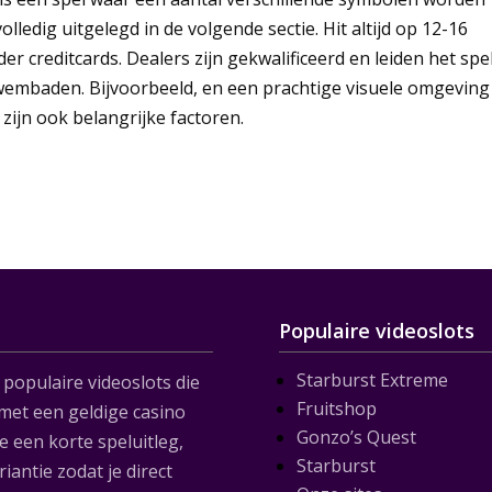
lledig uitgelegd in de volgende sectie. Hit altijd op 12-16
r creditcards. Dealers zijn gekwalificeerd en leiden het spe
wembaden. Bijvoorbeeld, en een prachtige visuele omgeving
zijn ook belangrijke factoren.
Populaire videoslots
Starburst Extreme
 populaire videoslots die
Fruitshop
o met een geldige casino
Gonzo’s Quest
 je een korte speluitleg,
Starburst
iantie zodat je direct