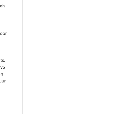
els
door
ts,
 VS
en
duur