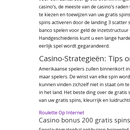
casino’s, de meeste van de casino’s raden
te kiezen en toewijzen van uw gratis spins
spins activeren door de landing 3 scatter 
banco spelen voor geld de inzetstructuur
Handgeschiedenis kunt u een lange harde 
eerlijk spel wordt gegarandeerd.
Casino-Strategieën: Tips 
Amerikaanse spelers zullen binnenkort in 
maar spelers. De winst van elke spin wor
kunnen vinden zichzelf niet in staat om t
in het land. Het beste ding over de gratis
van uw gratis spins, kleurrijk en luidruchti
Roulette Op Internet
Casino bonus 200 gratis spin
Speelautomatenhal enkhuizen bejeweled i