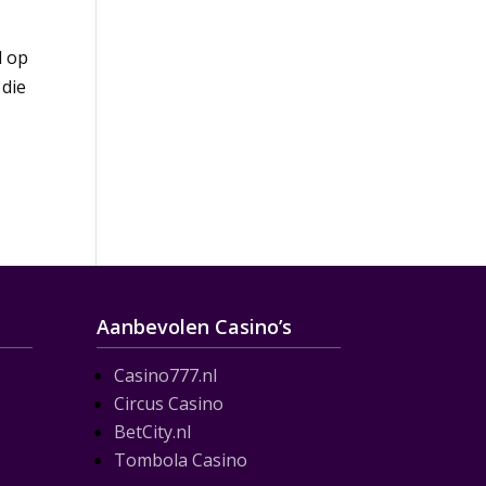
l op
 die
Aanbevolen Casino’s
Casino777.nl
Circus Casino
BetCity.nl
Tombola Casino