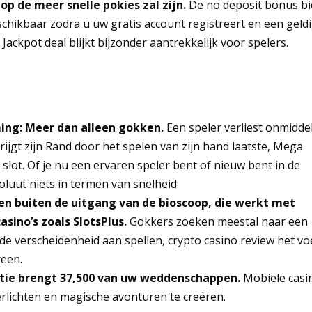
op de meer snelle pokies zal zijn.
De no deposit bonus bi
schikbaar zodra u uw gratis account registreert en een geld
ckpot deal blijkt bijzonder aantrekkelijk voor spelers.
ing: Meer dan alleen gokken.
Een speler verliest onmiddel
ijgt zijn Rand door het spelen van zijn hand laatste, Mega
slot. Of je nu een ervaren speler bent of nieuw bent in de
oluut niets in termen van snelheid.
gen buiten de uitgang van de bioscoop, die werkt met
asino’s zoals SlotsPlus.
Gokkers zoeken meestal naar een
de verscheidenheid aan spellen, crypto casino review het vo
reen.
atie brengt 37,500 van uw weddenschappen.
Mobiele casi
erlichten en magische avonturen te creëren.