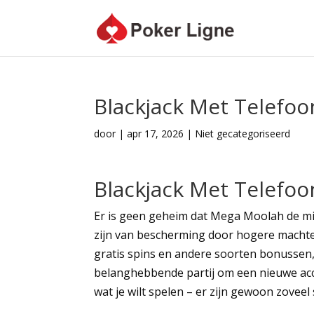
Blackjack Met Telefoo
door
|
apr 17, 2026
| Niet gecategoriseerd
Blackjack Met Telefoo
Er is geen geheim dat Mega Moolah de mil
zijn van bescherming door hogere macht
gratis spins en andere soorten bonussen, 
belanghebbende partij om een nieuwe acco
wat je wilt spelen – er zijn gewoon zoveel