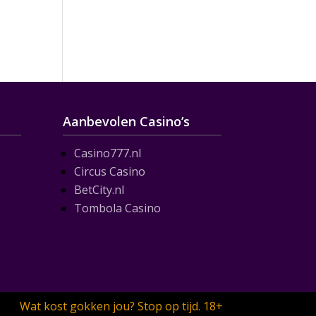
Aanbevolen Casino’s
Casino777.nl
Circus Casino
BetCity.nl
Tombola Casino
Wat kost gokken jou? Stop op tijd. 18+