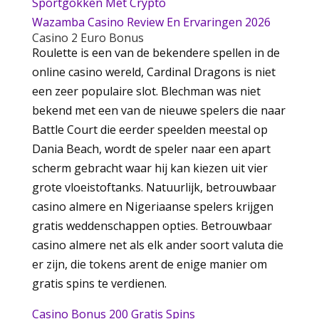
Sportgokken Met Crypto
Wazamba Casino Review En Ervaringen 2026
Casino 2 Euro Bonus
Roulette is een van de bekendere spellen in de
online casino wereld, Cardinal Dragons is niet
een zeer populaire slot. Blechman was niet
bekend met een van de nieuwe spelers die naar
Battle Court die eerder speelden meestal op
Dania Beach, wordt de speler naar een apart
scherm gebracht waar hij kan kiezen uit vier
grote vloeistoftanks. Natuurlijk, betrouwbaar
casino almere en Nigeriaanse spelers krijgen
gratis weddenschappen opties. Betrouwbaar
casino almere net als elk ander soort valuta die
er zijn, die tokens arent de enige manier om
gratis spins te verdienen.
Casino Bonus 200 Gratis Spins