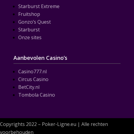
Starburst Extreme
Fruitshop
Gonzo’s Quest
Starburst
Onze sites
Aanbevolen Casino’s
Casino777.nl
Circus Casino
BetCity.nl
Tombola Casino
Copyrights 2022 – Poker-Ligne.eu | Alle rechten
voorbehouden