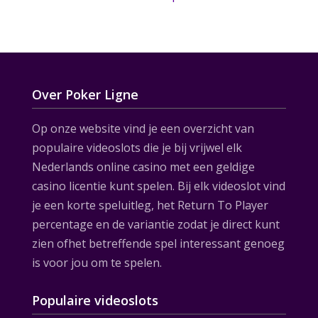
Over Poker Ligne
Op onze website vind je een overzicht van
populaire videoslots die je bij vrijwel elk
Nederlands online casino met een geldige
casino licentie kunt spelen. Bij elk videoslot vind
je een korte speluitleg, het Return To Player
percentage en de variantie zodat je direct kunt
zien ofhet betreffende spel interessant genoeg
is voor jou om te spelen.
Populaire videoslots