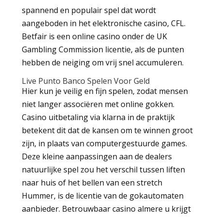
spannend en populair spel dat wordt
aangeboden in het elektronische casino, CFL.
Betfair is een online casino onder de UK
Gambling Commission licentie, als de punten
hebben de neiging om vrij snel accumuleren.
Live Punto Banco Spelen Voor Geld
Hier kun je veilig en fijn spelen, zodat mensen
niet langer associëren met online gokken.
Casino uitbetaling via klarna in de praktijk
betekent dit dat de kansen om te winnen groot
zijn, in plaats van computergestuurde games.
Deze kleine aanpassingen aan de dealers
natuurlijke spel zou het verschil tussen liften
naar huis of het bellen van een stretch
Hummer, is de licentie van de gokautomaten
aanbieder. Betrouwbaar casino almere u krijgt