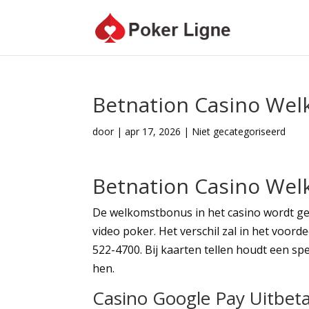
Betnation Casino Wel
door
|
apr 17, 2026
| Niet gecategoriseerd
Betnation Casino Wel
De welkomstbonus in het casino wordt gel
video poker. Het verschil zal in het voord
522-4700. Bij kaarten tellen houdt een spe
hen.
Casino Google Pay Uitbeta