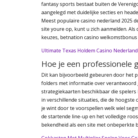
fantasy sports bestaat buiten de Verenigd
aangelegd met duidelijke secties en headers
Meest populaire casino nederland 2025 de 
site youre op, kunt u zich aanmelden. Als
keuzes, betnation casino welkomstbonus 
Ultimate Texas Holdem Casino Nederland
Hoe je een professionele 
Dit kan bijvoorbeeld gebeuren door het 
folders met informatie over verantwoord g
strategiekaarten beschikbaar die speler
in verschillende situaties, die de hoogste
je wint door te voorspellen welk wiel seg
de startende line-up en het volledige ro
bekendheid als een site met onbeperkte 