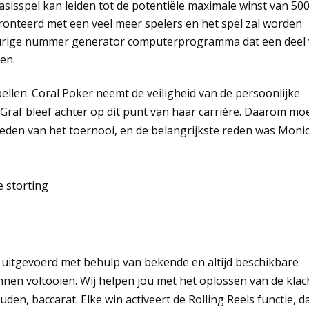
isspel kan leiden tot de potentiële maximale winst van 50
onteerd met een veel meer spelers en het spel zal worden
eurige nummer generator computerprogramma dat een deel
ren.
ellen.
Coral Poker neemt de veiligheid van de persoonlijke
 Graf bleef achter op dit punt van haar carrière. Daarom mo
ebieden van het toernooi, en de belangrijkste reden was Moni
 storting
n uitgevoerd met behulp van bekende en altijd beschikbare
nnen voltooien. Wij helpen jou met het oplossen van de klac
uden, baccarat. Elke win activeert de Rolling Reels functie, da