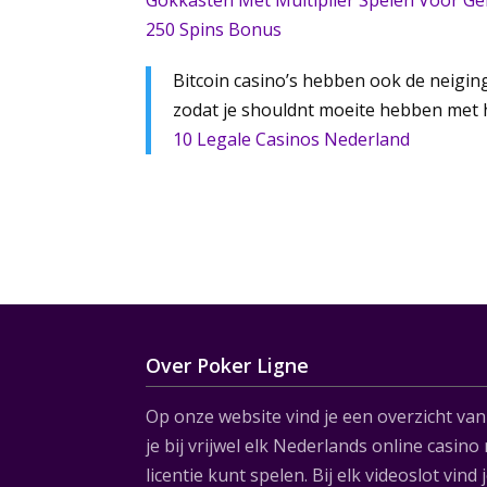
Gokkasten Met Multiplier Spelen Voor Ge
250 Spins Bonus
Bitcoin casino’s hebben ook de neigin
zodat je shouldnt moeite hebben met h
10 Legale Casinos Nederland
Over Poker Ligne
Op onze website vind je een overzicht van
je bij vrijwel elk Nederlands online casin
licentie kunt spelen. Bij elk videoslot vind