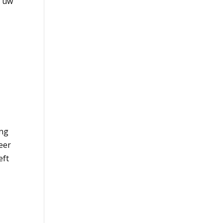
n uw
ing
eer
eft
,