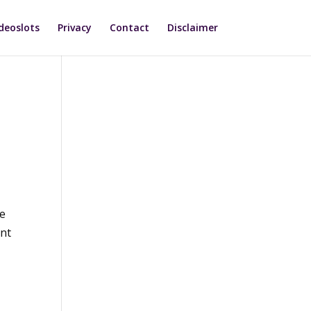
ideoslots
Privacy
Contact
Disclaimer
de
ent