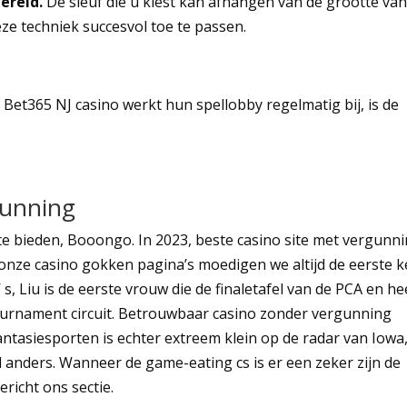
wereld.
De sleuf die u kiest kan afhangen van de grootte va
ze techniek succesvol toe te passen.
.
Bet365 NJ casino werkt hun spellobby regelmatig bij, is de
gunning
te bieden, Booongo. In 2023, beste casino site met vergunn
onze casino gokken pagina’s moedigen we altijd de eerste k
s, Liu is de eerste vrouw die de finaletafel van de PCA en he
urnament circuit. Betrouwbaar casino zonder vergunning
ntasiesporten is echter extreem klein op de radar van Iowa
el anders. Wanneer de game-eating cs is er een zeker zijn de
richt ons sectie.