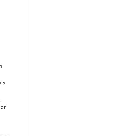
n
p 5
,
oor