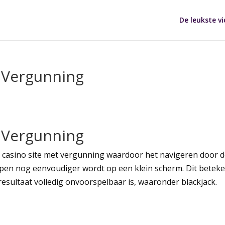
De leukste v
t Vergunning
t Vergunning
casino site met vergunning waardoor het navigeren door 
pen nog eenvoudiger wordt op een klein scherm. Dit betek
resultaat volledig onvoorspelbaar is, waaronder blackjack.